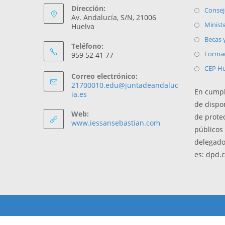
Dirección:
Consej
Av. Andalucía, S/N, 21006
Minist
Huelva
Becas 
Teléfono:
Formac
959 52 41 77
CEP Hu
Correo electrónico:
21700010.edu@juntadeandaluc
En cumpl
ia.es
de dispo
Web:
de prote
www.iessansebastian.com
públicos 
delegado
es: dpd.