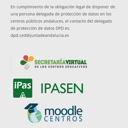
abre
pestaña
nueva
una
En cumplimiento de la obligación legal de disponer de
en
pestaña
nueva
una persona delegada de protección de datos en los
una
pestaña
centros públicos andaluces, el contacto del delegado
nueva
de protección de datos DPD es:
pestaña
dpd.ced@juntadeandalucia.es