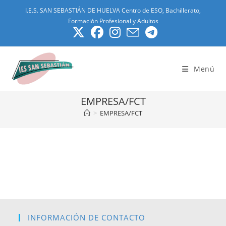
Ir
I.E.S. SAN SEBASTIÁN DE HUELVA Centro de ESO, Bachillerato,
al
Formación Profesional y Adultos
contenido
Menú
EMPRESA/FCT
>
EMPRESA/FCT
INFORMACIÓN DE CONTACTO