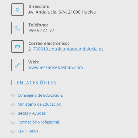
Dirección:
Av. Andalucía, S/N, 21006 Huelva
Teléfono:
959 52 41 77
Correo electrónico:
Se
21700010.edu@juntadeandalucia.es
abre
en
Web:
tu
www.iessansebastian.com
aplicación
ENLACES ÚTILES
Se
Consejería de Educación.
abre
Se
Ministerio de Educación.
en
abre
Se
Becas y Ayudas.
una
en
abre
Se
Formación Profesional.
nueva
una
en
abre
Se
CEP Huelva.
pestaña
nueva
una
en