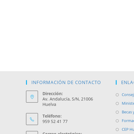
v
e
.
INFORMACIÓN DE CONTACTO
ENLA
Dirección:
Consej
Av. Andalucía, S/N, 21006
Minist
Huelva
Becas 
Teléfono:
Formac
959 52 41 77
CEP Hu
Correo electrónico: