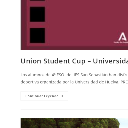
Union Student Cup – Universid
Los alumnos de 4º ESO del IES San Sebastián han disfr
deportiva organizada por la Universidad de Huelva. 
Union
Continuar Leyendo
Student
Cup
–
Universidad
De
Huelva