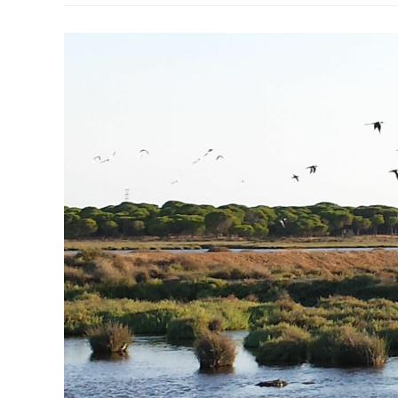
De
Las
Ciencias
En
Niñas