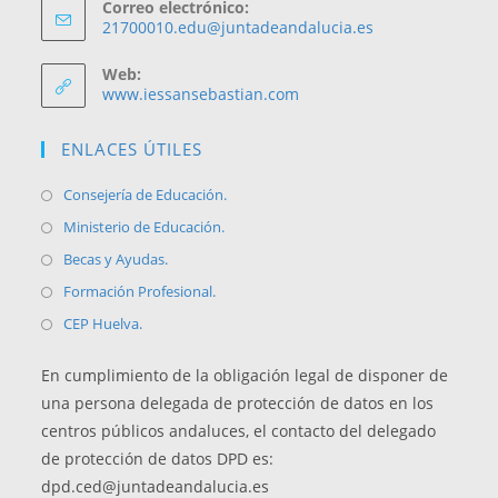
Correo electrónico:
Se
21700010.edu@juntadeandalucia.es
abre
en
Web:
tu
www.iessansebastian.com
aplicación
ENLACES ÚTILES
Se
Consejería de Educación.
abre
Se
Ministerio de Educación.
en
abre
Se
Becas y Ayudas.
una
en
abre
Se
Formación Profesional.
nueva
una
en
abre
Se
CEP Huelva.
pestaña
nueva
una
en
abre
pestaña
nueva
una
En cumplimiento de la obligación legal de disponer de
en
pestaña
nueva
una persona delegada de protección de datos en los
una
pestaña
centros públicos andaluces, el contacto del delegado
nueva
de protección de datos DPD es:
pestaña
dpd.ced@juntadeandalucia.es