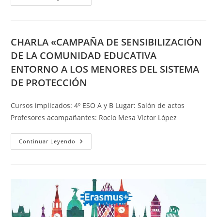
«CAMPAÑA
DE
SENSIBILIZACIÓN
DE
LA
COMUNIDAD
CHARLA «CAMPAÑA DE SENSIBILIZACIÓN
EDUCATIVA
ENTORNO
DE LA COMUNIDAD EDUCATIVA
A
LOS
ENTORNO A LOS MENORES DEL SISTEMA
MENORES
DEL
DE PROTECCIÓN
SISTEMA
DE
PROTECCIÓN
Cursos implicados: 4º ESO A y B Lugar: Salón de actos
Profesores acompañantes: Rocío Mesa Víctor López
CHARLA
Continuar Leyendo
«CAMPAÑA
DE
SENSIBILIZACIÓN
DE
LA
COMUNIDAD
EDUCATIVA
ENTORNO
A
LOS
MENORES