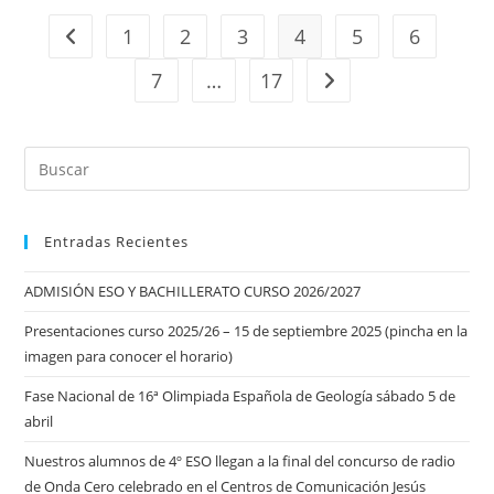
–
Centro
1
2
3
4
5
6
Ir a la página anterior
De
Comunicación
Jesús
7
…
17
Ir a la página siguiente
Hermida
Entradas Recientes
ADMISIÓN ESO Y BACHILLERATO CURSO 2026/2027
Presentaciones curso 2025/26 – 15 de septiembre 2025 (pincha en la
imagen para conocer el horario)
Fase Nacional de 16ª Olimpiada Española de Geología sábado 5 de
abril
Nuestros alumnos de 4º ESO llegan a la final del concurso de radio
de Onda Cero celebrado en el Centros de Comunicación Jesús