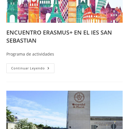
DEL
SISTEMA
DE
PROTECCIÓN
ENCUENTRO ERASMUS+ EN EL IES SAN
SEBASTIAN
Programa de actividades
ENCUENTRO
Continuar Leyendo
ERASMUS+
EN
EL
IES
SAN
SEBASTIAN