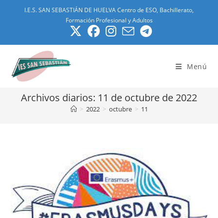
Ir
I.E.S. SAN SEBASTIÁN DE HUELVA Centro de ESO, Bachillerato,
al
Formación Profesional y Adultos
contenido
Menú
Archivos diarios: 11 de octubre de 2022
>
2022
>
octubre
>
11