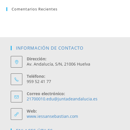
Comentarios Recientes
INFORMACIÓN DE CONTACTO
Dirección:
Av. Andalucía, S/N, 21006 Huelva
Teléfono:
959 52 41 77
Correo electrónico:
Se
21700010.edu@juntadeandalucia.es
abre
en
Web:
tu
www.iessansebastian.com
aplicación