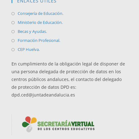
ENLACES ÚTILES
Se
Consejería de Educación.
abre
Se
Ministerio de Educación.
en
abre
Se
Becas y Ayudas.
una
en
abre
Se
Formación Profesional.
nueva
una
en
abre
Se
CEP Huelva.
pestaña
nueva
una
en
abre
pestaña
nueva
una
En cumplimiento de la obligación legal de disponer de
en
pestaña
nueva
una persona delegada de protección de datos en los
una
pestaña
centros públicos andaluces, el contacto del delegado
nueva
de protección de datos DPD es:
pestaña
dpd.ced@juntadeandalucia.es