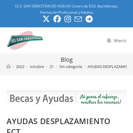
I.E.S. SAN SEBASTIÁN DE HUELVA Centro de ESO, Bachillerato,
Formación Profesional y Adultos
Menú
Blog
>
2022
>
octubre
>
21
>
Sin categoría
>
AYUDAS DESPLAZAMIENT
AYUDAS DESPLAZAMIENTO
FCT