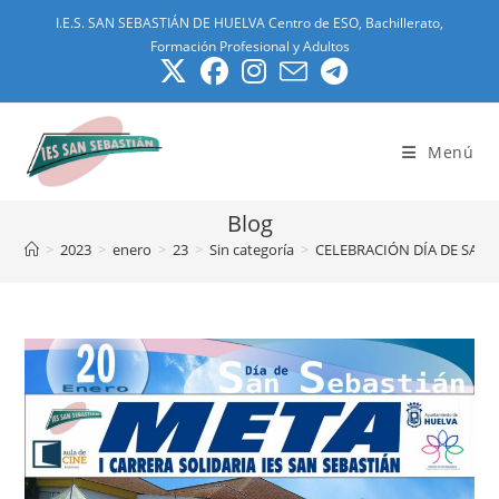
I.E.S. SAN SEBASTIÁN DE HUELVA Centro de ESO, Bachillerato,
Formación Profesional y Adultos
Menú
Blog
>
2023
>
enero
>
23
>
Sin categoría
>
CELEBRACIÓN DÍA DE SAN 