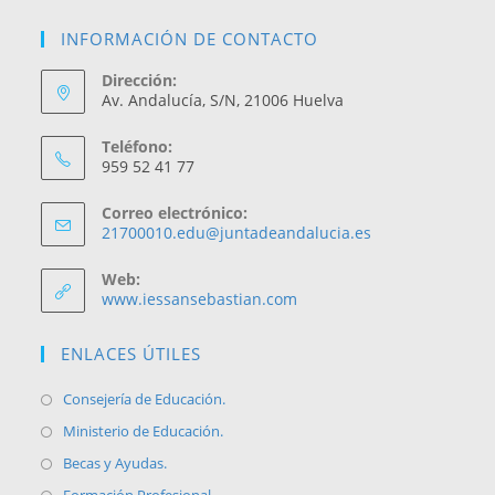
t
E
d
INFORMACIÓN DE CONTACTO
o
v
a
e
s
Dirección:
y
n
Av. Andalucía, S/N, 21006 Huelva
v
t
i
Teléfono:
o
959 52 41 77
s
t
Correo electrónico:
Se
21700010.edu@juntadeandalucia.es
a
abre
s
en
Web:
tu
d
www.iessansebastian.com
aplicación
e
ENLACES ÚTILES
E
v
Se
Consejería de Educación.
e
abre
Se
Ministerio de Educación.
n
en
abre
Se
Becas y Ayudas.
una
t
en
abre
Se