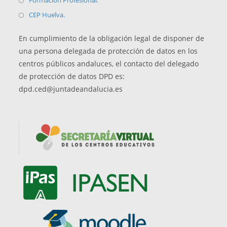
Formación Profesional.
nueva
una
o
en
abre
Se
CEP Huelva.
pestaña
nueva
una
s
en
abre
pestaña
nueva
una
En cumplimiento de la obligación legal de disponer de
en
pestaña
nueva
una persona delegada de protección de datos en los
una
pestaña
centros públicos andaluces, el contacto del delegado
nueva
de protección de datos DPD es:
pestaña
dpd.ced@juntadeandalucia.es