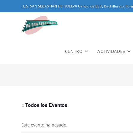
Ir
I.E.S. SAN SEBASTIÁN DE HUELVA Centro de ESO, Bachillerato, Form
al
contenido
CENTRO
ACTIVIDADES
« Todos los Eventos
Este evento ha pasado.