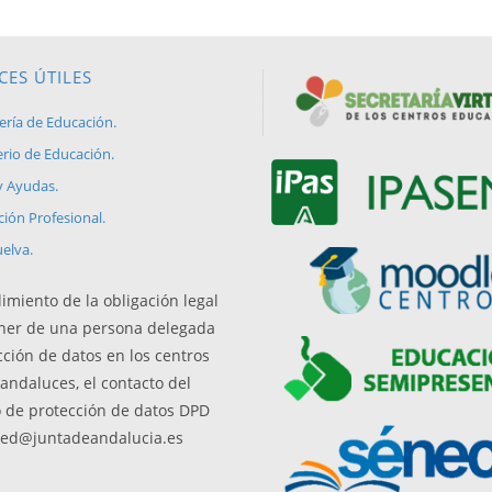
CES ÚTILES
Se
ería de Educación.
abre
Se
erio de Educación.
en
abre
Se
y Ayudas.
una
en
abre
Se
ión Profesional.
nueva
una
en
abre
Se
elva.
pestaña
nueva
una
en
abre
pestaña
nueva
una
imiento de la obligación legal
en
pestaña
nueva
ner de una persona delegada
una
pestaña
cción de datos en los centros
nueva
andaluces, el contacto del
pestaña
 de protección de datos DPD
ced@juntadeandalucia.es