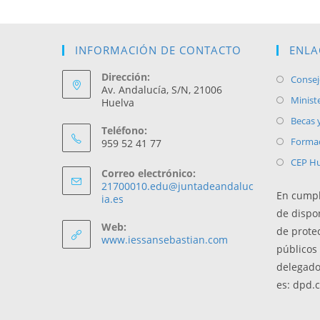
INFORMACIÓN DE CONTACTO
ENLA
Dirección:
Consej
Av. Andalucía, S/N, 21006
Minist
Huelva
Becas 
Teléfono:
Formac
959 52 41 77
CEP Hu
Correo electrónico:
21700010.edu@juntadeandaluc
En cumpl
Se
ia.es
abre
de dispo
en
Web:
de prote
tu
www.iessansebastian.com
públicos 
aplicación
delegado
es: dpd.